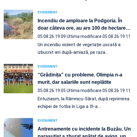
EVENIMENT
Incendiu de amploare la Podgoria. În
doar câteva ore, au ars 100 de hectare
…
05.08.26 19:09
Ultima modificare 05.08.26 19:11
Un incendiu violent de vegetație uscată a
izbucnit ieri după-amiază, pe raza…
EVENIMENT
“Grădinița” cu probleme. Olimpia n-a
murit, dar salariile sunt neplătite
05.08.26 19:05
Ultima modificare 05.08.26 19:11
Entuziasm, la Râmnicu-Sărat, după reprimirea
echipei de fotba în Liga a III-a.…
EVENIMENT
Antrenamente cu incidente la Buzău. Un
parașutist a zburat agățat de avion, un
…