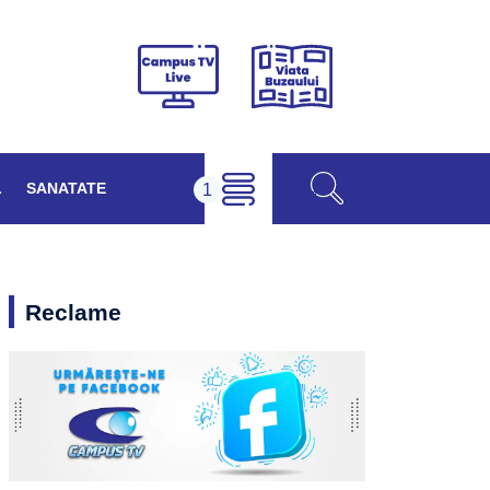
Viața
Campus
Buzăului
TV
Live
L
SANATATE
Reclame