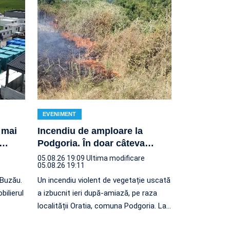
EVENIMENT
 mai
Incendiu de amploare la
…
Podgoria. În doar câteva
…
05.08.26 19:09
Ultima modificare
05.08.26 19:11
 Buzău.
Un incendiu violent de vegetație uscată
bilierul
a izbucnit ieri după-amiază, pe raza
localității Oratia, comuna Podgoria. La
…