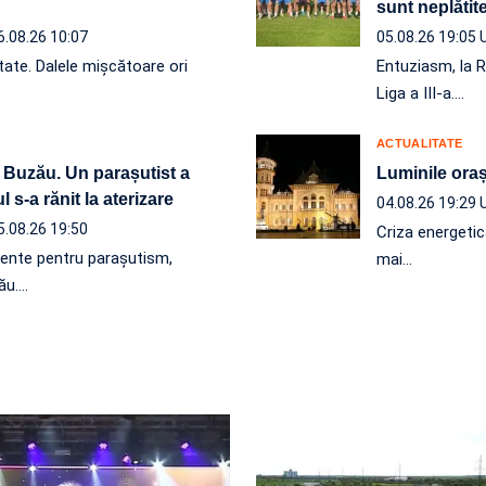
sunt neplăt
6.08.26 10:07
05.08.26 19:05
tate. Dalele mișcătoare ori
Entuziasm, la R
Liga a III-a.…
ACTUALITATE
 Buzău. Un parașutist a
Luminile orașu
 s-a rănit la aterizare
04.08.26 19:29
5.08.26 19:50
Criza energetic
mente pentru parașutism,
mai…
ău.…