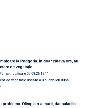
mploare la Podgoria. În doar câteva ore, au
ctare de vegetație
Ultima modificare 05.08.26 19:11
lent de vegetație uscată a izbucnit ieri după-
a…
u probleme. Olimpia n-a murit, dar salariile