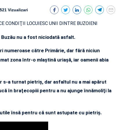
521 Vizualizari
l Buzău nu a fost niciodată asfalt.
eri numeroase către Primărie, dar fără niciun
ormat zona într-o mlaştină uriaşă, iar oamenii abia
 s-a turnat pietriş, dar asfaltul nu a mai apărut
 ducă în braţecopiii pentru a nu ajunge înnămoliţi la
nutile însă pentru că sunt astupate cu pietriş.