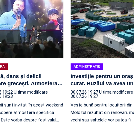
URA
ADMINISTRATIE
ă, dans și delicii
Investiție pentru un oraș
are grecești. Atmosfera
…
curat. Buzăul va avea un
6 19:22
Ultima modificare
30.07.26 19:27
Ultima modificare
6 19:28
30.07.26 19:27
ii sunt invitați în acest weekend
Veste bună pentru locuitorii din
copere atmosfera specifică
Molozul rezultat din renovări, mo
. Este vorba despre festivalul
…
vechi sau saltelele vor putea fi
…