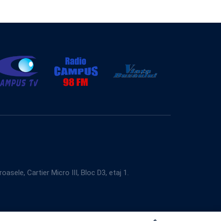
e, Cartier Micro III, Bloc D3, etaj 1.