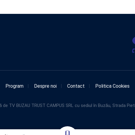
Program
Despre noi
Contact
Politica Cookies
de TV BUZAU TRUST CAMPUS SRL cu sediul în Buzău, Strada Pietroasel