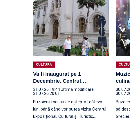
CULTURA
CULT
Va fi inaugurat pe 1
Muzic
Decembrie. Centrul
…
culin
31.07.26 19:44
Ultima modificare
30.07.2
31.07.26 20:01
30.07.2
Buzoienii mai au de așteptat câteva
Buzoien
luni până când vor putea vizita Centrul
să des
Expozițional, Cultural și Turistic,
…
Greciei