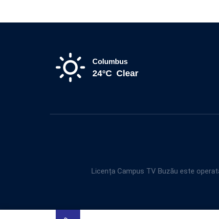
Columbus
24°C
Clear
Licența Campus TV Buzău este operată 