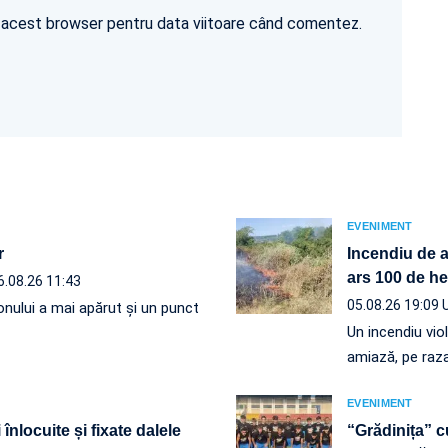
în acest browser pentru data viitoare când comentez.
EVENIMENT
r
Incendiu de a
ars 100 de he
6.08.26 11:43
05.08.26 19:09
onului a mai apărut și un punct
Un incendiu vio
amiază, pe raz
EVENIMENT
înlocuite și fixate dalele
“Grădinița” c