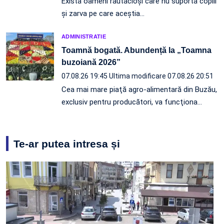
Există oameni răutăcioși care nu suportă copiii
și zarva pe care aceștia…
ADMINISTRATIE
Toamnă bogată. Abundență la „Toamna
buzoiană 2026”
07.08.26 19:45
Ultima modificare 07.08.26 20:51
Cea mai mare piaţă agro-alimentară din Buzău,
exclusiv pentru producători, va funcţiona…
Te-ar putea intresa și