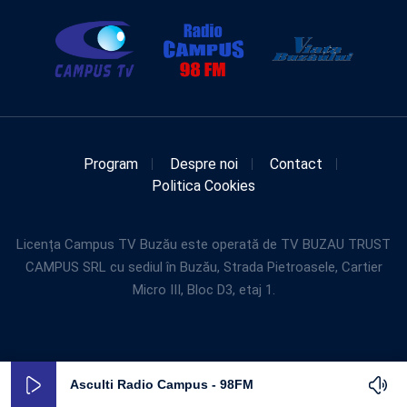
Program
Despre noi
Contact
Politica Cookies
Licența Campus TV Buzău este operată de TV BUZAU TRUST
CAMPUS SRL cu sediul în Buzău, Strada Pietroasele, Cartier
Micro III, Bloc D3, etaj 1.
Asculti Radio Campus - 98FM