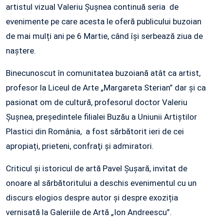
artistul vizual Valeriu Șușnea continuă seria de
evenimente pe care acesta le oferă publicului buzoian
de mai mulți ani pe 6 Martie, când își serbează ziua de
naștere.
Binecunoscut în comunitatea buzoiană atât ca artist,
profesor la Liceul de Arte „Margareta Sterian” dar şi ca
pasionat om de cultură, profesorul doctor Valeriu
Şuşnea, președintele filialei Buzău a Uniunii Artiștilor
Plastici din România, a fost sărbătorit ieri de cei
apropiați, prieteni, confraţi şi admiratori.
Criticul și istoricul de artă Pavel Șușară, invitat de
onoare al sărbătoritului a deschis evenimentul cu un
discurs elogios despre autor și despre exoziția
vernisată la Galeriile de Artă „Ion Andreescu”.