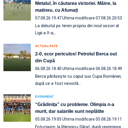
Metalul, în căutarea victoriei. Mâine, la
matineu, cu Afumați
07.08.26 19:47
Ultima modificare 07.08.26 20:53
La debutul pe teren propriu din noul sezon al
Ligii a II-a,…
ACTUALITATE
2-0, scor periculos! Petrolul Berca out
din Cupă
06.08.26 18:40
Ultima modificare 06.08.26 18:49
Berca părăsește cu capul sus Cupa României,
după ce a fost nevoită…
EVENIMENT
“Grădinița” cu probleme. Olimpia n-a
murit, dar salariile sunt neplătite
05.08.26 19:05
Ultima modificare 05.08.26 19:11
Entuziasm, la Râmnicu-Sărat, după reprimirea