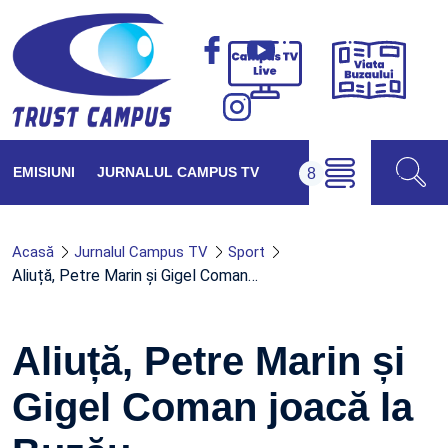
Viața
Campus
Buzăul
TV
Live
EMISIUNI
JURNALUL CAMPUS TV
Acasă
Jurnalul Campus TV
Sport
Aliuță, Petre Marin și Gigel Coman…
Aliuță, Petre Marin și
Gigel Coman joacă la