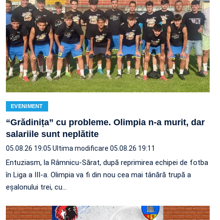
EVENIMENT
“Grădinița” cu probleme. Olimpia n-a murit, dar
salariile sunt neplătite
05.08.26 19:05
Ultima modificare 05.08.26 19:11
Entuziasm, la Râmnicu-Sărat, după reprimirea echipei de fotba
în Liga a III-a. Olimpia va fi din nou cea mai tânără trupă a
eșalonului trei, cu…