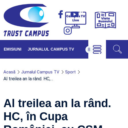
Viața
Campus
Buzăul
TV
Live
EMISIUNI
JURNALUL CAMPUS TV
Acasă
Jurnalul Campus TV
Sport
Al treilea an la rând. HC,…
Al treilea an la rând.
HC, în Cupa