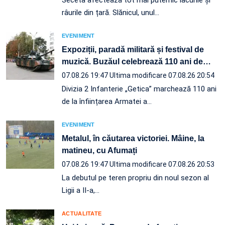
Seceta afectează tot mai puternic lacurile și
râurile din țară. Slănicul, unul…
EVENIMENT
Expoziții, paradă militară și festival de
muzică. Buzăul celebrează 110 ani de
…
07.08.26 19:47
Ultima modificare 07.08.26 20:54
Divizia 2 Infanterie „Getica” marchează 110 ani
de la înființarea Armatei a…
EVENIMENT
Metalul, în căutarea victoriei. Mâine, la
matineu, cu Afumați
07.08.26 19:47
Ultima modificare 07.08.26 20:53
La debutul pe teren propriu din noul sezon al
Ligii a II-a,…
ACTUALITATE