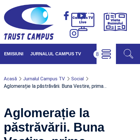
Viața
Campus
Buzăul
TV
Live
EMISIUNI
JURNALUL CAMPUS TV
Acasă
Jurnalul Campus TV
Social
Aglomerație la păstrăvării. Buna Vestire, prima…
Aglomerație la
păstrăvării. Buna