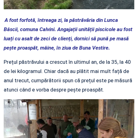
A fost forfotă, întreaga zi, la păstrăvăria din Lunca
Bâscii, comuna Calvini. Angajații unității piscicole au fost
luați cu asalt de zeci de clienți, dornici să pună pe masă
pește proaspăt, mâine, în ziua de Buna Vestire.
Prețul păstrăvului a crescut în ultimul an, de la 35, la 40
de lei kilogramul. Chiar dacă au plătit mai mult față de
anul trecut, cumpărătorii spun că prețul este pe măsură
atunci când e vorba despre pește proaspăt.