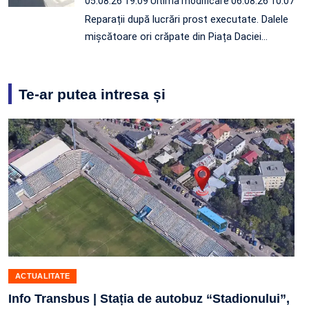
05.08.26 19:09
Ultima modificare 06.08.26 10:07
Reparații după lucrări prost executate. Dalele
mișcătoare ori crăpate din Piața Daciei…
Te-ar putea intresa și
ACTUALITATE
Info Transbus | Stația de autobuz “Stadionului”,