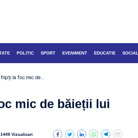
TATE
POLITIC
SPORT
EVENIMENT
EDUCATIE
SOCIA
fripți la foc mic de…
foc mic de băieții lui
1449 Vizualizari