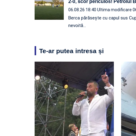
2-0, scor periculos! Petrolul
06.08.26 18:40
Ultima modificare 0
Berca părăsește cu capul sus Cup
nevoită…
Te-ar putea intresa și