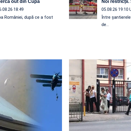
 Berca out din Cupă
Noi restricții.
6.08.26 18:49
05.08.26 19:10
a României, după ce a fost
Între șantierel
de…