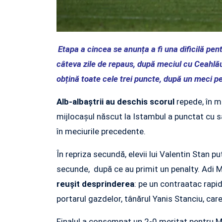
Etapa a cincea se anunța a fi una dificilă pen
câteva zile de repaus, după meciul cu Ceahlău
obțină toate cele trei puncte, după un meci pe
Alb-albaștrii au deschis scorul
repede, în mi
mijlocașul născut la Istambul a punctat cu s
în meciurile precedente.
În repriza secundă, elevii lui Valentin Stan pu
secunde, după ce au primit un penalty. Adi M
reușit desprinderea
: pe un contraatac rapid
portarul gazdelor, tânărul Yanis Stanciu, ca
Finalul a consemnat un 2-0 meritat pentru Me