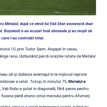
tru Metalul, după ce elevii lui Vali Stan avuseseră doar
l. Buzoienii n-au acuzat însă oboseala și au reușit să
 care l-au controlat total.
nutul 10, prin Tudor Șaim. Angajat în careu,
ânge rece, răzbunând parcă ocaziile ratate de Metalul
teau să-și dubleze avantajul în la mijlocul reprizei
oldovan a ratat. Totuși, în minutul 75,
Metalul a
, Vali Robu a șutat în diagonală, fără șanse pentru
re fusese până atunci omul meciului pentru Afumați.
talul, care și-a creat numeroase ocazii, având nu