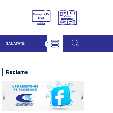
Viața
Campus
Buzăului
TV
Live
L
SANATATE
Reclame