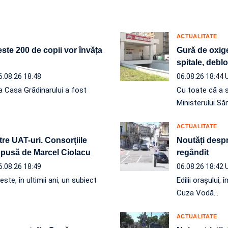
ACTUALITATE
ste 200 de copii vor învăța
Gură de oxige
spitale, debl
6.08.26 18:48
06.08.26 18:44
a Casa Grădinarului a fost
Cu toate că a 
Ministerului Să
ACTUALITATE
re UAT-uri. Consorțiile
Noutăți despre
ropusă de Marcel Ciolacu
regândit
6.08.26 18:49
06.08.26 18:42
ste, în ultimii ani, un subiect
Edilii orașului
Cuza Vodă…
ACTUALITATE