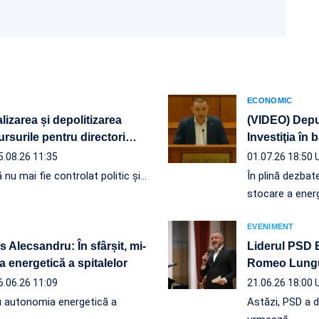
ECONOMIC
izarea și depolitizarea
(VIDEO) Depu
rsurile pentru directori
…
Investiţia în 
5.08.26 11:35
01.07.26 18:50
nu mai fie controlat politic și…
În plină dezbat
stocare a energ
EVENIMENT
Alecsandru: În sfârșit, mi-
Liderul PSD B
a energetică a spitalelor
Romeo Lungu:
6.06.26 11:09
21.06.26 18:00
 cu autonomia energetică a
Astăzi, PSD a d