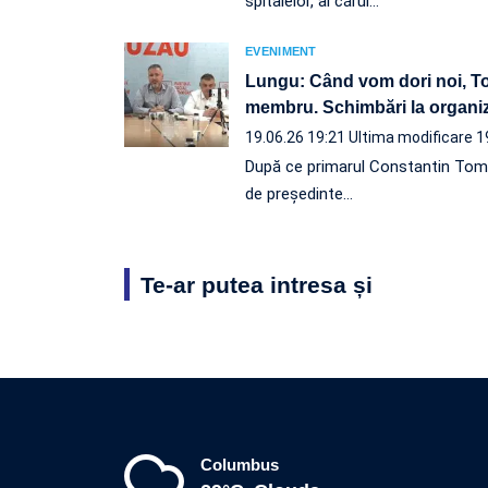
spitalelor, al cărui…
EVENIMENT
Lungu: Când vom dori noi, To
membru. Schimbări la organi
19.06.26 19:21
Ultima modificare 1
După ce primarul Constantin Toma
de președinte…
Te-ar putea intresa și
Columbus