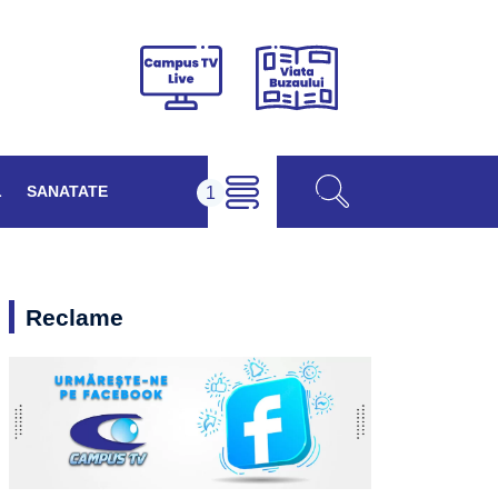
Viața
Campus
Buzăului
TV
Live
L
SANATATE
Reclame