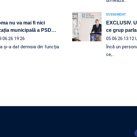
urmează…
EVENIMENT
ma nu va mai fi nici
EXCLUSIV. Ult
zația municipală a PSD
…
ce grup parla
9.06.26 19:26
05.06.26 13:12
 și-a dat demisia din funcția
Încă un persona
ce,…