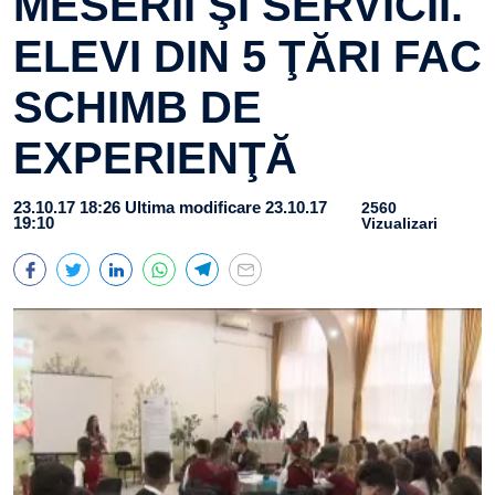
MESERII ŞI SERVICII.
ELEVI DIN 5 ŢĂRI FAC
SCHIMB DE
EXPERIENŢĂ
23.10.17 18:26
Ultima modificare 23.10.17
2560
19:10
Vizualizari