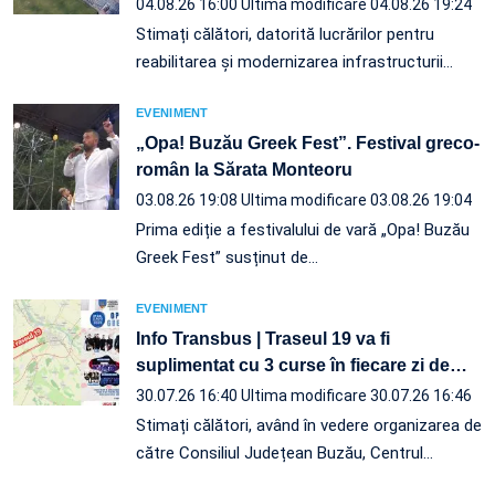
04.08.26 16:00
Ultima modificare 04.08.26 19:24
Stimați călători, datorită lucrărilor pentru
reabilitarea și modernizarea infrastructurii
…
EVENIMENT
„Opa! Buzău Greek Fest”. Festival greco-
român la Sărata Monteoru
03.08.26 19:08
Ultima modificare 03.08.26 19:04
Prima ediție a festivalului de vară „Opa! Buzău
Greek Fest” susținut de…
EVENIMENT
Info Transbus | Traseul 19 va fi
suplimentat cu 3 curse în fiecare zi de
…
30.07.26 16:40
Ultima modificare 30.07.26 16:46
Stimați călători, având în vedere organizarea de
către Consiliul Județean Buzău, Centrul
…