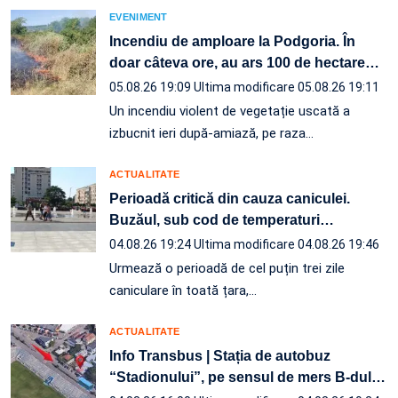
EVENIMENT
Incendiu de amploare la Podgoria. În
doar câteva ore, au ars 100 de hectare
…
05.08.26 19:09
Ultima modificare 05.08.26 19:11
Un incendiu violent de vegetație uscată a
izbucnit ieri după-amiază, pe raza…
ACTUALITATE
Perioadă critică din cauza caniculei.
Buzăul, sub cod de temperaturi
…
04.08.26 19:24
Ultima modificare 04.08.26 19:46
Urmează o perioadă de cel puțin trei zile
caniculare în toată țara,…
ACTUALITATE
Info Transbus | Stația de autobuz
“Stadionului”, pe sensul de mers B-dul
…