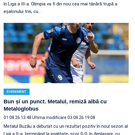
în Liga a III-a. Olimpia va fi din nou cea mai tânără trupă a
eșalonului trei, cu…
EVENIMENT
Bun și un punct. Metalul, remiză albă cu
Metaloglobus
01.08.26 13:48
Ultima modificare 03.08.26 19:08
Metalul Buzău a debutat cu un rezultat pozitiv în noul sezon al
Ligii a II-a, terminând la egalitate, scor 0-0, în deplasare, cu