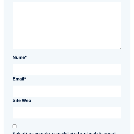
Nume
*
Email
*
Site Web
Salvați-mi numele, e-mailul și site-ul web în acest