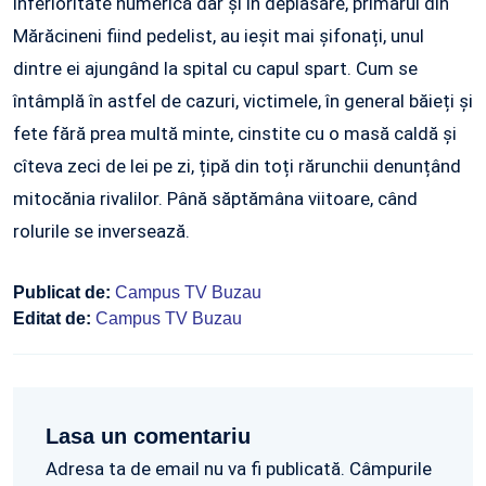
inferioritate numerică dar şi în deplasare, primarul din
Mărăcineni fiind pedelist, au ieșit mai șifonați, unul
dintre ei ajungând la spital cu capul spart. Cum se
întâmplă în astfel de cazuri, victimele, în general băieți și
fete fără prea multă minte, cinstite cu o masă caldă și
cîteva zeci de lei pe zi, țipă din toți rărunchii denunțând
mitocănia rivalilor. Până săptămâna viitoare, când
rolurile se inversează.
Publicat de:
Campus TV Buzau
Editat de:
Campus TV Buzau
Lasa un comentariu
Adresa ta de email nu va fi publicată. Câmpurile