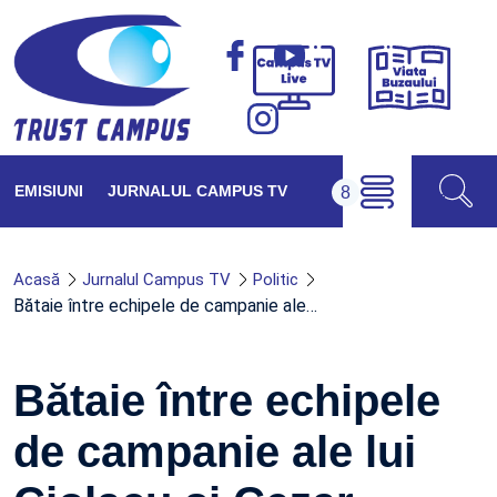
Viața
Campus
Buzăul
TV
Live
EMISIUNI
JURNALUL CAMPUS TV
Acasă
Jurnalul Campus TV
Politic
Bătaie între echipele de campanie ale…
Bătaie între echipele
de campanie ale lui