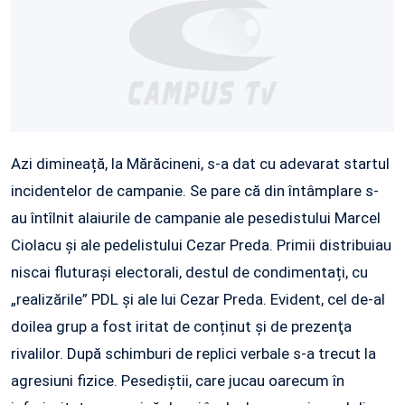
Azi dimineață, la Mărăcineni, s-a dat cu adevarat startul
incidentelor de campanie. Se pare că din întâmplare s-
au întîlnit alaiurile de campanie ale pesedistului Marcel
Ciolacu și ale pedelistului Cezar Preda. Primii distribuiau
niscai fluturași electorali, destul de condimentați, cu
„realizările” PDL și ale lui Cezar Preda. Evident, cel de-al
doilea grup a fost iritat de conținut și de prezenţa
rivalilor. După schimburi de replici verbale s-a trecut la
agresiuni fizice. Pesediștii, care jucau oarecum în